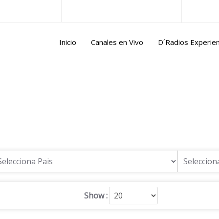
ntina@gmail.com
Lun/Vie 10.00 a 17.00 horas
Inicio
Canales en Vivo
D´Radios Experie
Show :