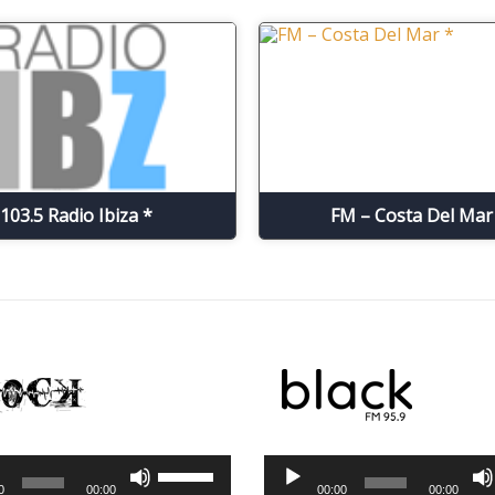
103.5 Radio Ibiza *
FM – Costa Del Mar
tor de audio
Reproductor de audio
Utiliza
0
00:00
00:00
00:00