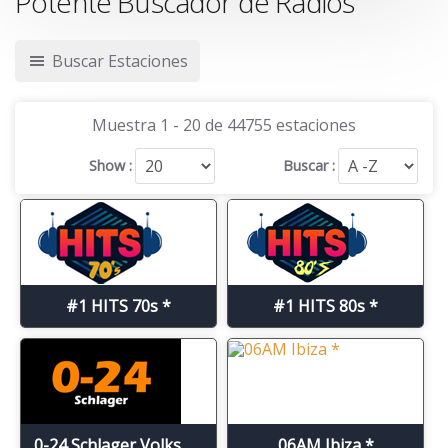
Potente Buscador de Radios
Buscar Estaciones
Muestra 1 - 20 de 44755 estaciones
Show :
Buscar :
#1 HITS 70s *
#1 HITS 80s *
0-24 Schlager Volksmusik *
06AM Ibiza *