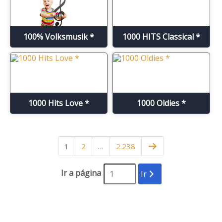
100% Volksmusik *
1000 HITS Classical *
1000 Hits Love *
1000 Oldies *
1
2
…
2.238
Ir a página
Ir