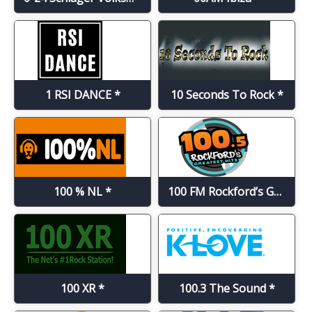
1 RSI DANCE *
10 Seconds To Rock *
100 % NL *
100 FM Rockford’s Greatest Hits *
100 XR *
100.3 The Sound *