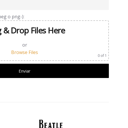
eg o png-):
 & Drop Files Here
or
Browse Files
0
of 1