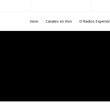
ntina@gmail.com
Lun/Vie 10.00 a 17.00 horas
Inicio
Canales en Vivo
D´Radios Experie