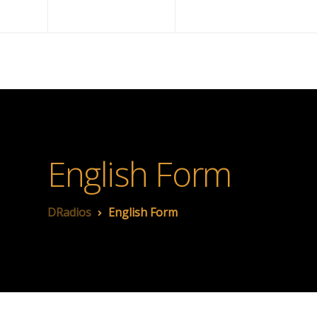
+5492944533080
grupomultimediosarge
DRadios
English Form
DRadios
English Form