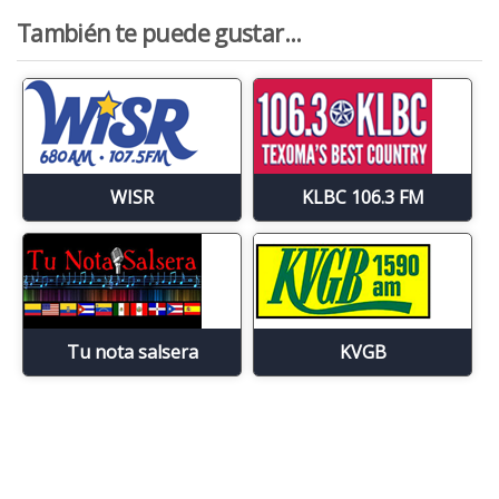
También te puede gustar...
WISR
KLBC 106.3 FM
Tu nota salsera
KVGB