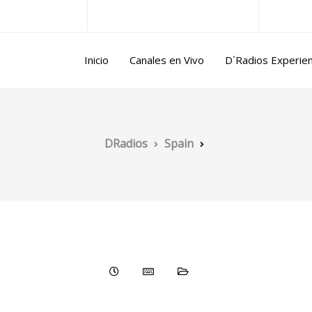
ntina@gmail.com
Lun/Vie 10.00 a 17.00 horas
Inicio
Canales en Vivo
D´Radios Experie
DRadios
Spain