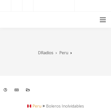
Radios del Mundo
DRadios
DRadios
Peru
Peru
Boleros Inolvidables