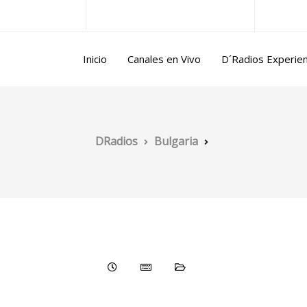
ntina@gmail.com
Lun/Vie 10.00 a 17.00 horas
Inicio
Canales en Vivo
D´Radios Experie
DRadios
Bulgaria