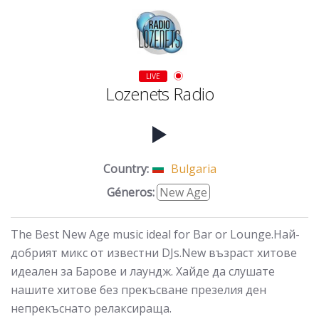
LIVE
Lozenets Radio
Country:
Bulgaria
Géneros:
New Age
The Best New Age music ideal for Bar or Lounge.Най-
добрият микс от известни DJs.New възраст хитове
идеален за Барове и лаундж. Хайде да слушате
нашите хитове без прекъсване презелия ден
непрекъснато релаксираща.