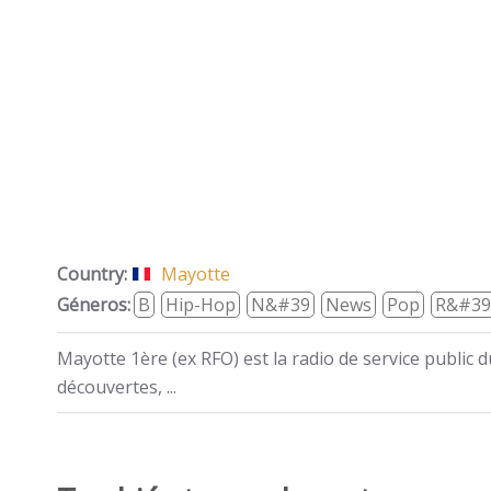
Country:
Mayotte
Géneros:
B
Hip-Hop
N&#39
News
Pop
R&#39
Mayotte 1ère (ex RFO) est la radio de service public 
découvertes, ...