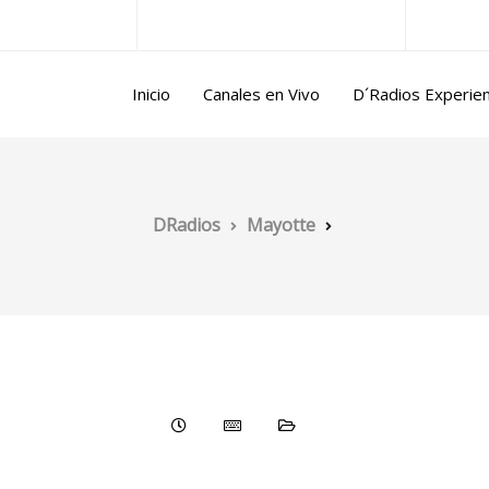
ntina@gmail.com
Lun/Vie 10.00 a 17.00 horas
Inicio
Canales en Vivo
D´Radios Experie
DRadios
Mayotte