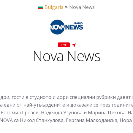
Bulgaria
Nova News
LIVE
Nova News
дри, гости в студиото и дори специални рубрики дават
са едни от най-утвърдените и доказали се през годинит
 Богомил Грозев, Надежда Узунова и Марина Цекова. На
а NOVA са Никол Станкулова, Гергана Малкоданска, Нор