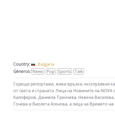
Country:
Bulgaria
Géneros:
News
Pop
Sports
Talk
Горещи репортажи, живи връзки, ексклузивни ка
от света и страната. Лица на Новините на NOVA 
Калоферов, Даниела Тренчева, Невена Василева,
Гочева и Виолета Асенова, а лица на Времето н