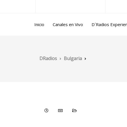
ntina@gmail.com
Lun/Vie 10.00 a 17.00 horas
Inicio
Canales en Vivo
D´Radios Experie
DRadios
Bulgaria