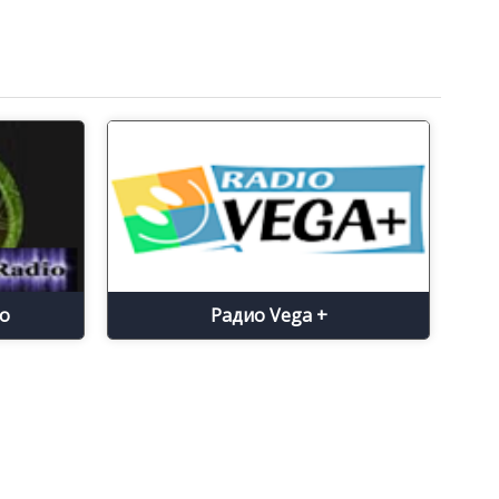
io
Радио Vega +