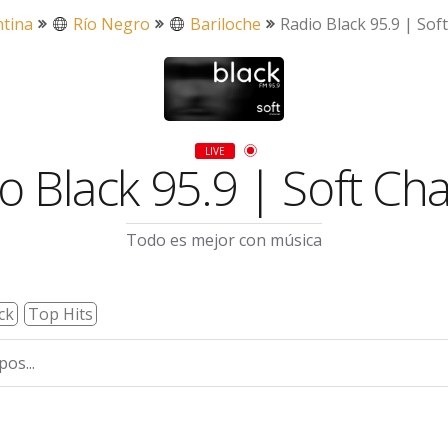
tina
Río Negro
Bariloche
Radio Black 95.9 | Sof
LIVE
o Black 95.9 | Soft Ch
Todo es mejor con música
ck
Top Hits
os...