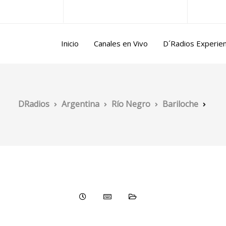
ntina@gmail.com
Lun/Vie 10.00 a 17.00 horas
Inicio
Canales en Vivo
D´Radios Experie
DRadios
Argentina
Río Negro
Bariloche