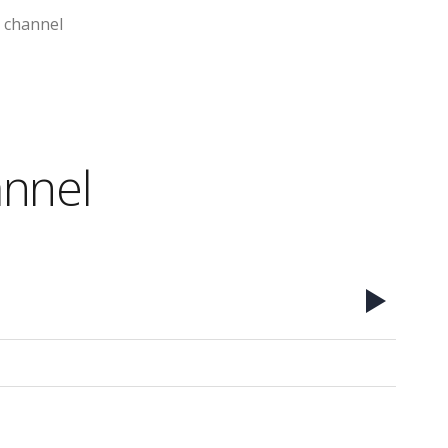
t channel
annel