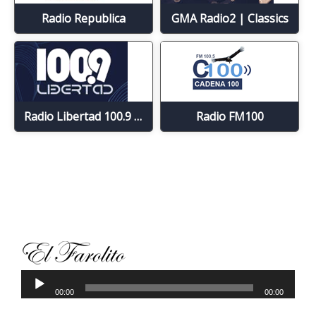
Radio Republica
GMA Radio2 | Classics
Radio Libertad 100.9 FM
Radio FM100
Reproductor de audio
00:00
00:00