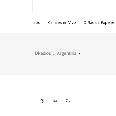
ntina@gmail.com
Lun/Vie 10.00 a 17.00 horas
Inicio
Canales en Vivo
D´Radios Experie
DRadios
Argentina