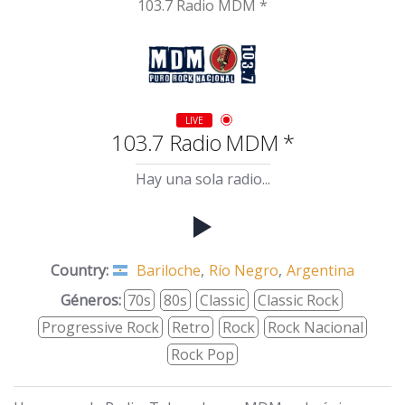
103.7 Radio MDM *
LIVE
103.7 Radio MDM *
Hay una sola radio...
Country:
Bariloche
,
Río Negro
,
Argentina
Géneros:
70s
80s
Classic
Classic Rock
Progressive Rock
Retro
Rock
Rock Nacional
Rock Pop