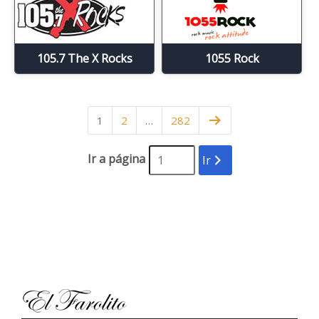
105.7 The X Rocks
1055 Rock
1
2
…
282
Ir a página
Ir