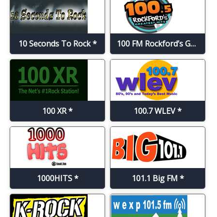
10 Seconds To Rock *
100 FM Rockford’s Greatest Hits *
100 XR *
100.7 WLEV *
1000HITS *
101.1 Big FM *