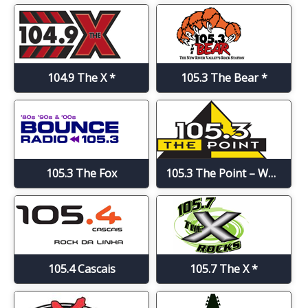
104.9 The X *
105.3 The Bear *
105.3 The Fox
105.3 The Point – WPTQ
105.4 Cascais
105.7 The X *