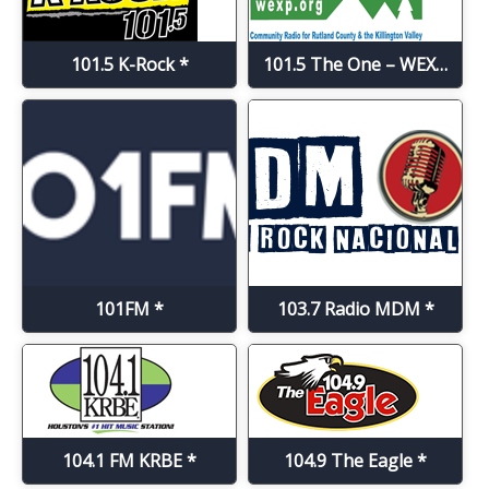
101.5 K-Rock *
101.5 The One – WEXP *
101FM *
103.7 Radio MDM *
104.1 FM KRBE *
104.9 The Eagle *